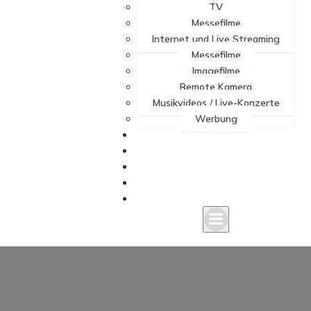
TV
Messefilme
Internet und Live Streaming
Messefilme
Imagefilme
Remote Kamera
Musikvideos / Live-Konzerte
Werbung
FILME UND VIDEOS
ZUFRIEDENE KUNDEN
KONTAKT
VITA
IMPRESSUM / DATENSCHUTZ